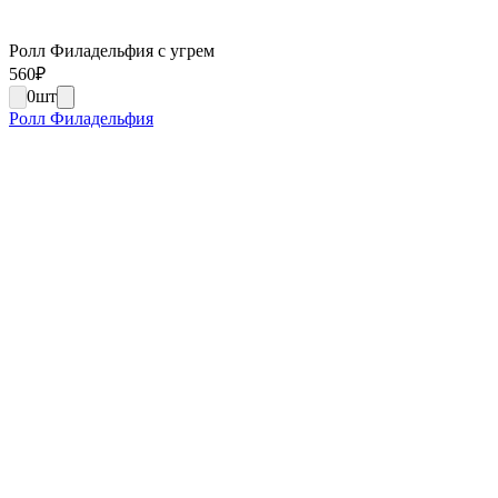
Ролл Филадельфия с угрем
560
₽
0
шт
Ролл Филадельфия