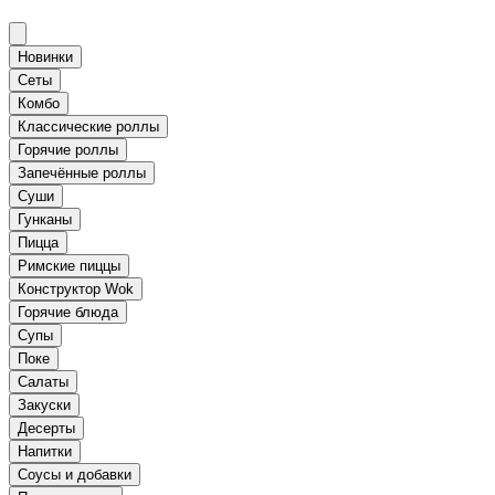
Новинки
Сеты
Комбо
Классические роллы
Горячие роллы
Запечённые роллы
Суши
Гунканы
Пицца
Римские пиццы
Конструктор Wok
Горячие блюда
Супы
Поке
Салаты
Закуски
Десерты
Напитки
Соусы и добавки