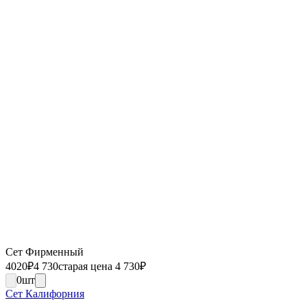
Сет Фирменный
4020
₽
4 730
старая цена 4 730
₽
0
шт
Сет Калифорния