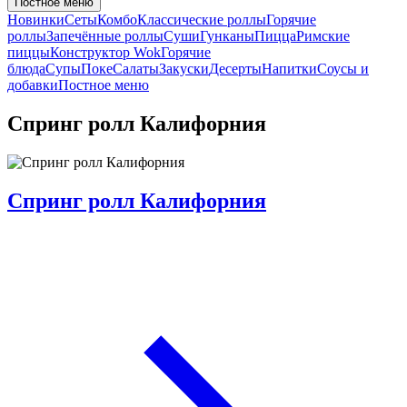
Постное меню
Новинки
Сеты
Комбо
Классические роллы
Горячие
роллы
Запечённые роллы
Суши
Гунканы
Пицца
Римские
пиццы
Конструктор Wok
Горячие
блюда
Супы
Поке
Салаты
Закуски
Десерты
Напитки
Соусы и
добавки
Постное меню
Спринг ролл Калифорния
Спринг ролл Калифорния