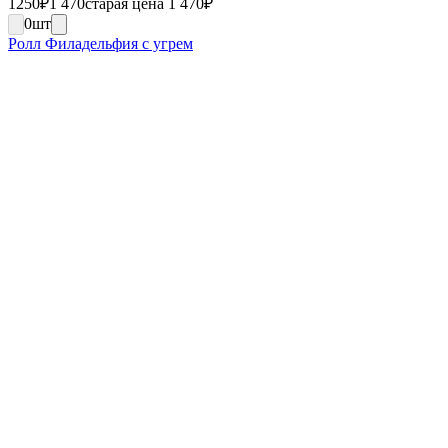
1250
₽
1 470
старая цена 1 470
₽
0
шт
Ролл Филадельфия с угрем