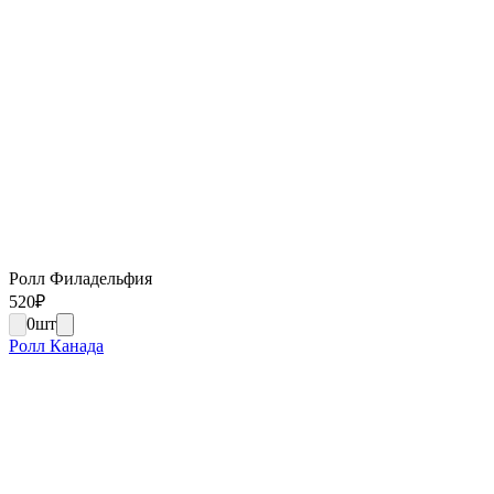
Ролл Филадельфия
520
₽
0
шт
Ролл Канада