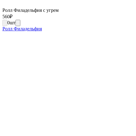
Ролл Филадельфия с угрем
560
₽
0
шт
Ролл Филадельфия