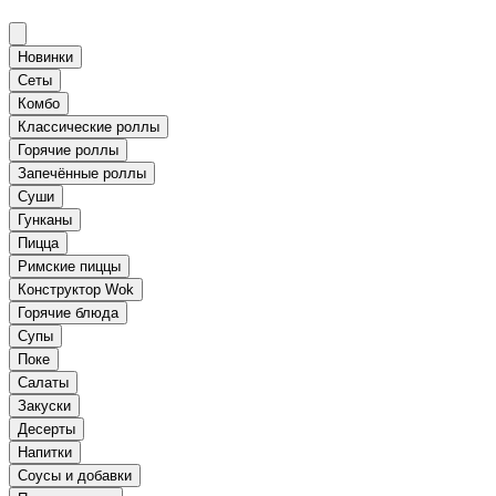
Новинки
Сеты
Комбо
Классические роллы
Горячие роллы
Запечённые роллы
Суши
Гунканы
Пицца
Римские пиццы
Конструктор Wok
Горячие блюда
Супы
Поке
Салаты
Закуски
Десерты
Напитки
Соусы и добавки