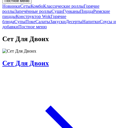
Постное меню
Новинки
Сеты
Комбо
Классические роллы
Горячие
роллы
Запечённые роллы
Суши
Гунканы
Пицца
Римские
пиццы
Конструктор Wok
Горячие
блюда
Супы
Поке
Салаты
Закуски
Десерты
Напитки
Соусы и
добавки
Постное меню
Сет Для Двоих
Сет Для Двоих