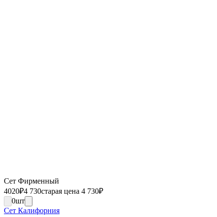
Сет Фирменный
4020
₽
4 730
старая цена 4 730
₽
0
шт
Сет Калифорния