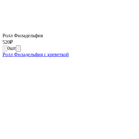
Ролл Филадельфия
520
₽
0
шт
Ролл Филадельфия с креветкой