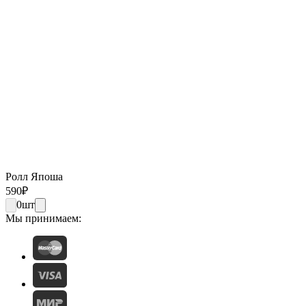
Ролл Япоша
590
₽
0
шт
Мы принимаем: