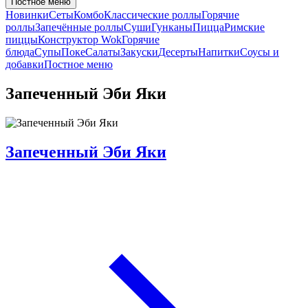
Постное меню
Новинки
Сеты
Комбо
Классические роллы
Горячие
роллы
Запечённые роллы
Суши
Гунканы
Пицца
Римские
пиццы
Конструктор Wok
Горячие
блюда
Супы
Поке
Салаты
Закуски
Десерты
Напитки
Соусы и
добавки
Постное меню
Запеченный Эби Яки
Запеченный Эби Яки