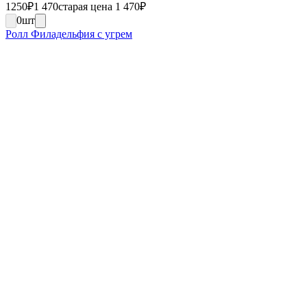
1250
₽
1 470
старая цена 1 470
₽
0
шт
Ролл Филадельфия с угрем