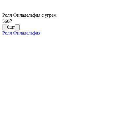
Ролл Филадельфия с угрем
560
₽
0
шт
Ролл Филадельфия