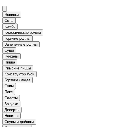
Новинки
Сеты
Комбо
Классические роллы
Горячие роллы
Запечённые роллы
Суши
Гунканы
Пицца
Римские пиццы
Конструктор Wok
Горячие блюда
Супы
Поке
Салаты
Закуски
Десерты
Напитки
Соусы и добавки