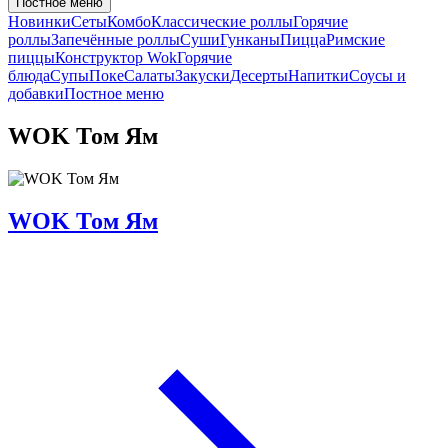
Постное меню
Новинки
Сеты
Комбо
Классические роллы
Горячие
роллы
Запечённые роллы
Суши
Гунканы
Пицца
Римские
пиццы
Конструктор Wok
Горячие
блюда
Супы
Поке
Салаты
Закуски
Десерты
Напитки
Соусы и
добавки
Постное меню
WOK Том Ям
WOK Том Ям