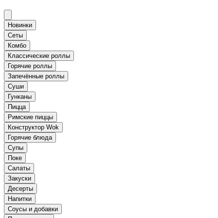
Новинки
Сеты
Комбо
Классические роллы
Горячие роллы
Запечённые роллы
Суши
Гунканы
Пицца
Римские пиццы
Конструктор Wok
Горячие блюда
Супы
Поке
Салаты
Закуски
Десерты
Напитки
Соусы и добавки