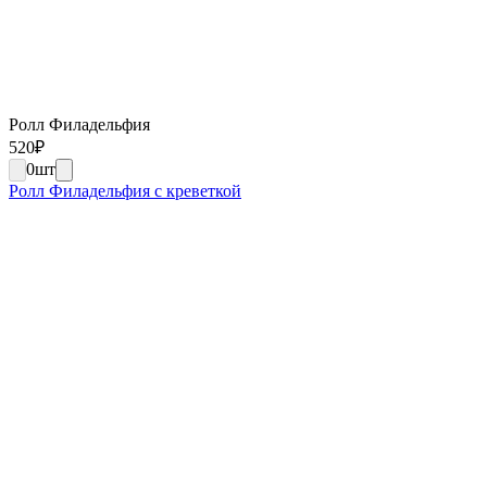
Ролл Филадельфия
520
₽
0
шт
Ролл Филадельфия с креветкой