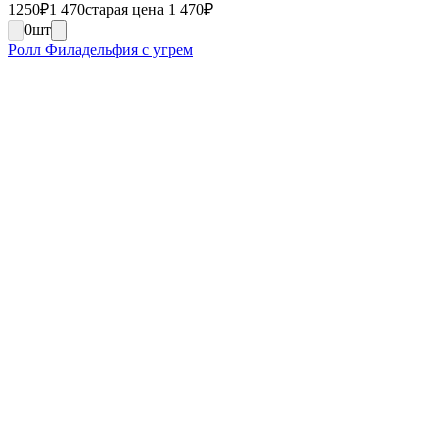
1250
₽
1 470
старая цена 1 470
₽
0
шт
Ролл Филадельфия с угрем