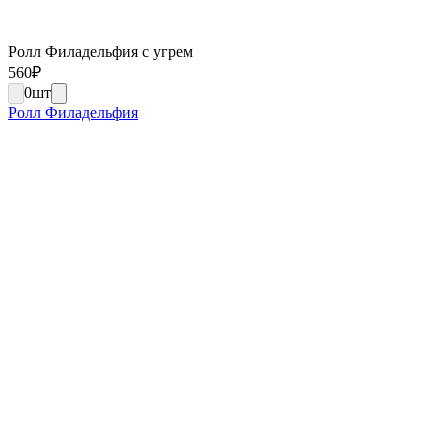
Ролл Филадельфия с угрем
560
₽
0
шт
Ролл Филадельфия