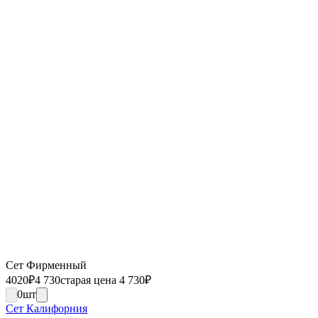
Сет Фирменный
4020
₽
4 730
старая цена 4 730
₽
0
шт
Сет Калифорния