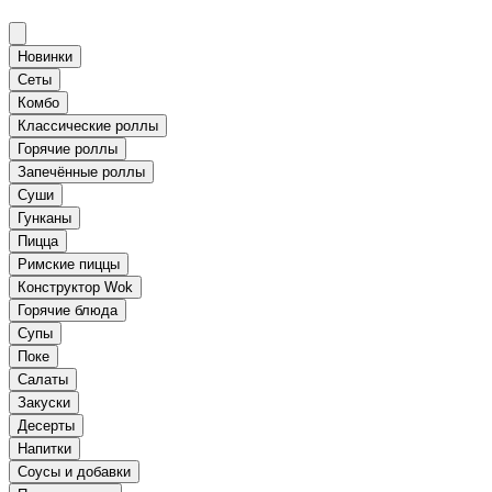
Новинки
Сеты
Комбо
Классические роллы
Горячие роллы
Запечённые роллы
Суши
Гунканы
Пицца
Римские пиццы
Конструктор Wok
Горячие блюда
Супы
Поке
Салаты
Закуски
Десерты
Напитки
Соусы и добавки