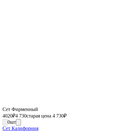
Сет Фирменный
4020
₽
4 730
старая цена 4 730
₽
0
шт
Сет Калифорния