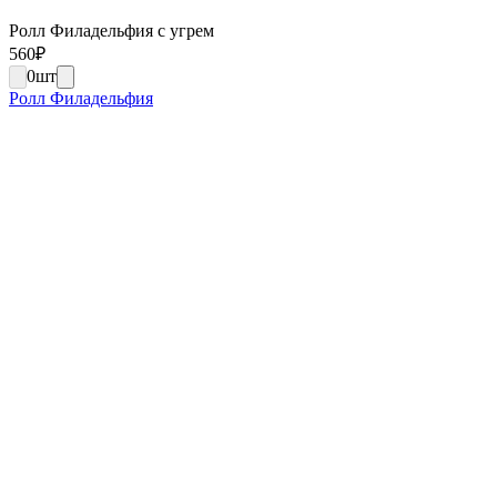
Ролл Филадельфия с угрем
560
₽
0
шт
Ролл Филадельфия