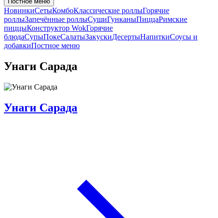
Постное меню
Новинки
Сеты
Комбо
Классические роллы
Горячие
роллы
Запечённые роллы
Суши
Гунканы
Пицца
Римские
пиццы
Конструктор Wok
Горячие
блюда
Супы
Поке
Салаты
Закуски
Десерты
Напитки
Соусы и
добавки
Постное меню
Унаги Сарада
Унаги Сарада