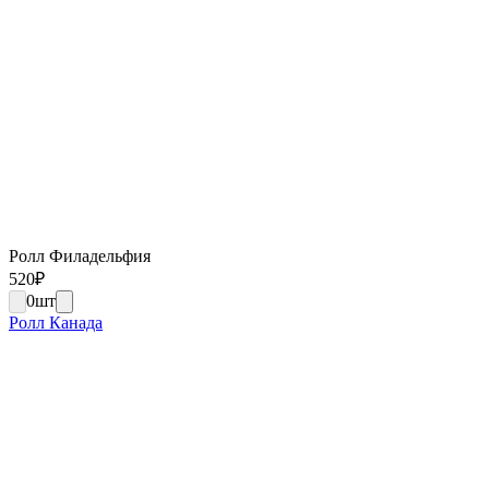
Ролл Филадельфия
520
₽
0
шт
Ролл Канада