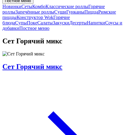
Постное меню
Новинки
Сеты
Комбо
Классические роллы
Горячие
роллы
Запечённые роллы
Суши
Гунканы
Пицца
Римские
пиццы
Конструктор Wok
Горячие
блюда
Супы
Поке
Салаты
Закуски
Десерты
Напитки
Соусы и
добавки
Постное меню
Сет Горячий микс
Сет Горячий микс