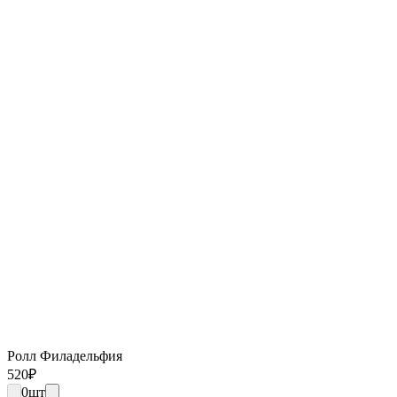
Ролл Филадельфия
520
₽
0
шт