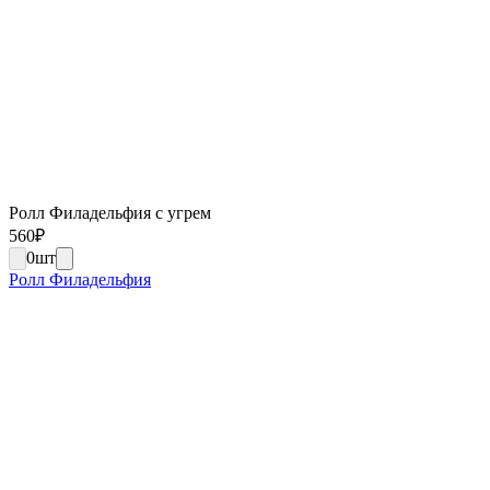
Ролл Филадельфия с угрем
560
₽
0
шт
Ролл Филадельфия