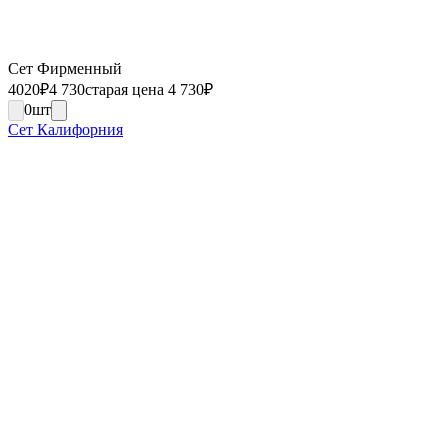
Сет Фирменный
4020
₽
4 730
старая цена 4 730
₽
0
шт
Сет Калифорния