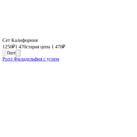
Сет Калифорния
1250
₽
1 470
старая цена 1 470
₽
0
шт
Ролл Филадельфия с угрем