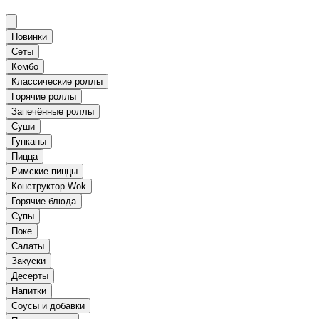
Новинки
Сеты
Комбо
Классические роллы
Горячие роллы
Запечённые роллы
Суши
Гунканы
Пицца
Римские пиццы
Конструктор Wok
Горячие блюда
Супы
Поке
Салаты
Закуски
Десерты
Напитки
Соусы и добавки