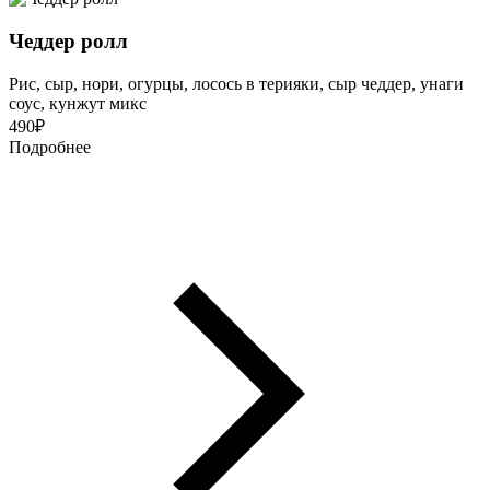
Чеддер ролл
Рис, сыр, нори, огурцы, лосось в терияки, сыр чеддер, унаги
соус, кунжут микс
490
₽
Подробнее