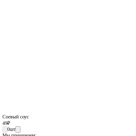
Соевый соус
49
₽
0
шт
Мы принимаем: