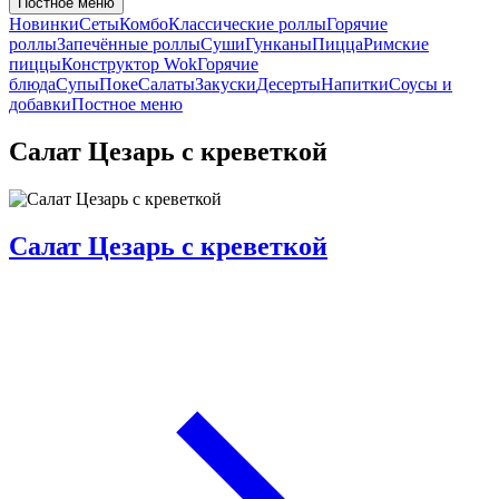
Постное меню
Новинки
Сеты
Комбо
Классические роллы
Горячие
роллы
Запечённые роллы
Суши
Гунканы
Пицца
Римские
пиццы
Конструктор Wok
Горячие
блюда
Супы
Поке
Салаты
Закуски
Десерты
Напитки
Соусы и
добавки
Постное меню
Салат Цезарь с креветкой
Салат Цезарь с креветкой