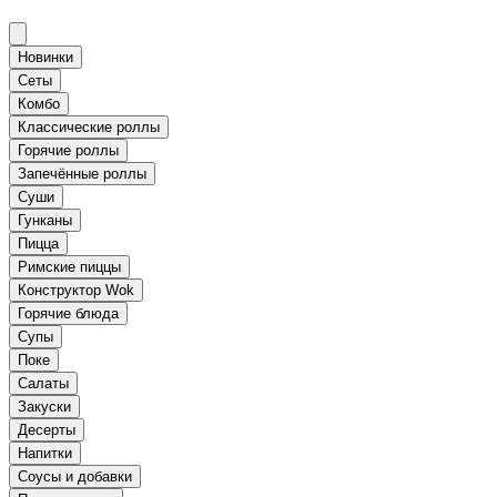
Новинки
Сеты
Комбо
Классические роллы
Горячие роллы
Запечённые роллы
Суши
Гунканы
Пицца
Римские пиццы
Конструктор Wok
Горячие блюда
Супы
Поке
Салаты
Закуски
Десерты
Напитки
Соусы и добавки