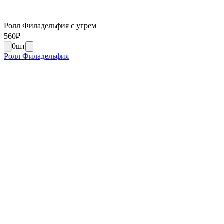
Ролл Филадельфия с угрем
560
₽
0
шт
Ролл Филадельфия