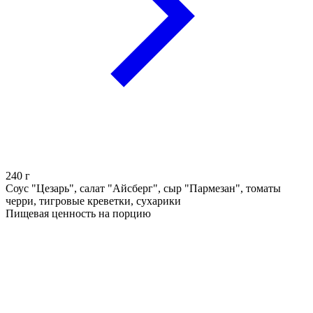
240
г
Соус "Цезарь", салат "Айсберг", сыр "Пармезан", томаты
черри, тигровые креветки, сухарики
Пищевая ценность на порцию