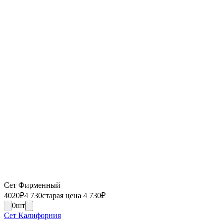
Сет Фирменный
4020
₽
4 730
старая цена 4 730
₽
0
шт
Сет Калифорния