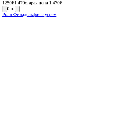
1250
₽
1 470
старая цена 1 470
₽
0
шт
Ролл Филадельфия с угрем