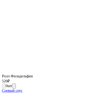
Ролл Филадельфия
520
₽
0
шт
Соевый соус