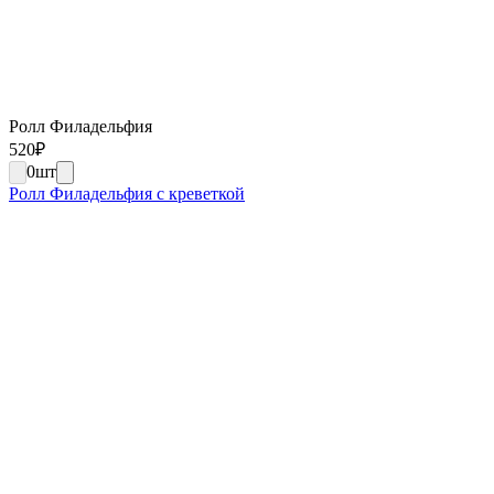
Ролл Филадельфия
520
₽
0
шт
Ролл Филадельфия с креветкой