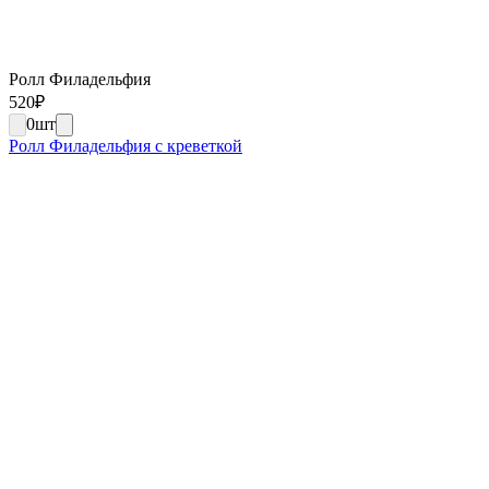
Ролл Филадельфия
520
₽
0
шт
Ролл Филадельфия с креветкой