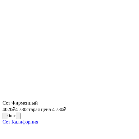
Сет Фирменный
4020
₽
4 730
старая цена 4 730
₽
0
шт
Сет Калифорния