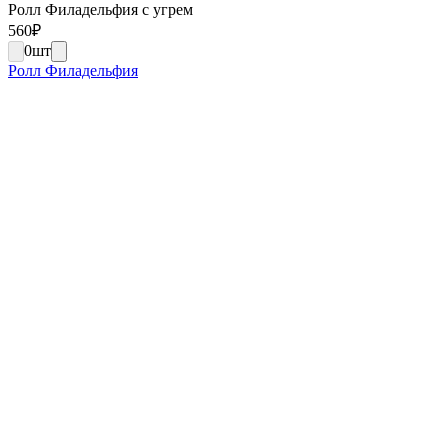
Ролл Филадельфия с угрем
560
₽
0
шт
Ролл Филадельфия