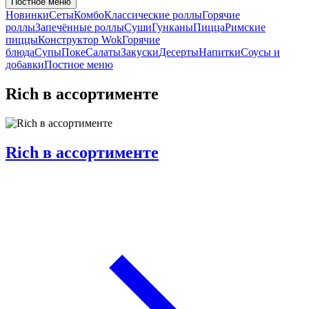
Постное меню
Новинки
Сеты
Комбо
Классические роллы
Горячие
роллы
Запечённые роллы
Суши
Гунканы
Пицца
Римские
пиццы
Конструктор Wok
Горячие
блюда
Супы
Поке
Салаты
Закуски
Десерты
Напитки
Соусы и
добавки
Постное меню
Rich в ассортименте
Rich в ассортименте