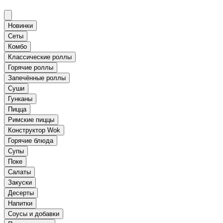
Новинки
Сеты
Комбо
Классические роллы
Горячие роллы
Запечённые роллы
Суши
Гунканы
Пицца
Римские пиццы
Конструктор Wok
Горячие блюда
Супы
Поке
Салаты
Закуски
Десерты
Напитки
Соусы и добавки