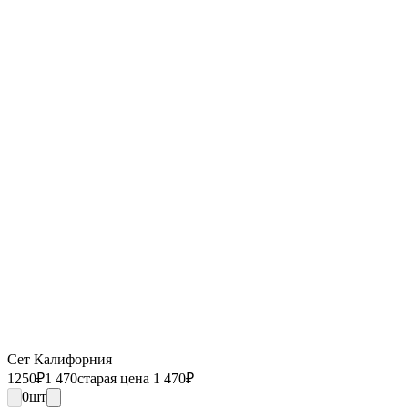
Сет Калифорния
1250
₽
1 470
старая цена 1 470
₽
0
шт