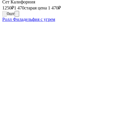
Сет Калифорния
1250
₽
1 470
старая цена 1 470
₽
0
шт
Ролл Филадельфия с угрем