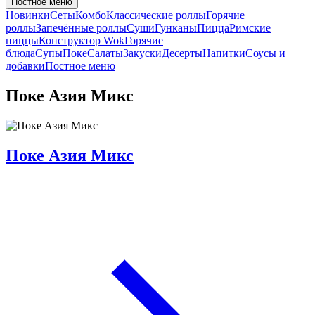
Постное меню
Новинки
Сеты
Комбо
Классические роллы
Горячие
роллы
Запечённые роллы
Суши
Гунканы
Пицца
Римские
пиццы
Конструктор Wok
Горячие
блюда
Супы
Поке
Салаты
Закуски
Десерты
Напитки
Соусы и
добавки
Постное меню
Поке Азия Микс
Поке Азия Микс