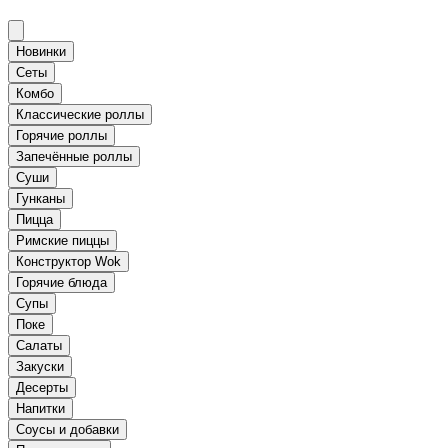
Новинки
Сеты
Комбо
Классические роллы
Горячие роллы
Запечённые роллы
Суши
Гунканы
Пицца
Римские пиццы
Конструктор Wok
Горячие блюда
Супы
Поке
Салаты
Закуски
Десерты
Напитки
Соусы и добавки