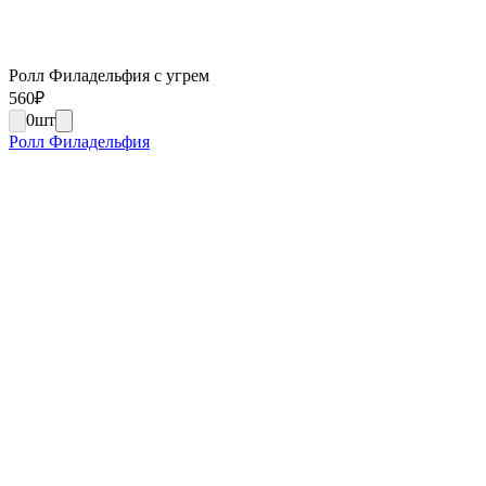
Ролл Филадельфия с угрем
560
₽
0
шт
Ролл Филадельфия