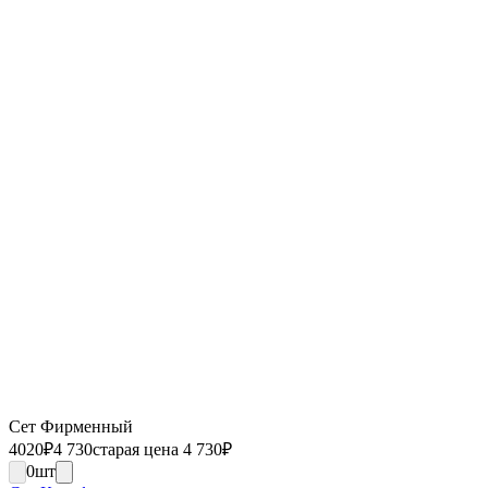
Сет Фирменный
4020
₽
4 730
старая цена 4 730
₽
0
шт