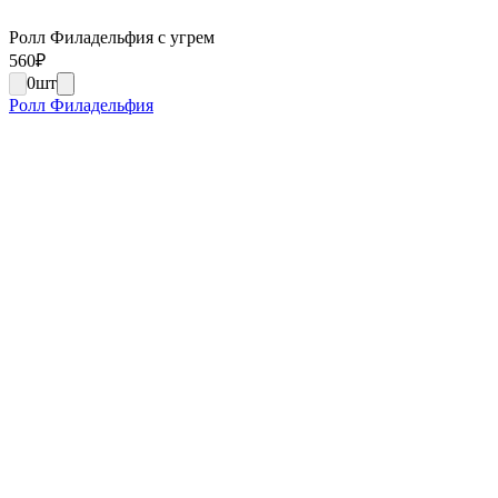
Ролл Филадельфия с угрем
560
₽
0
шт
Ролл Филадельфия