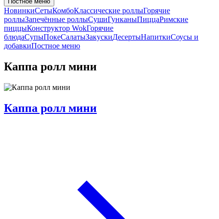
Постное меню
Новинки
Сеты
Комбо
Классические роллы
Горячие
роллы
Запечённые роллы
Суши
Гунканы
Пицца
Римские
пиццы
Конструктор Wok
Горячие
блюда
Супы
Поке
Салаты
Закуски
Десерты
Напитки
Соусы и
добавки
Постное меню
Каппа ролл мини
Каппа ролл мини