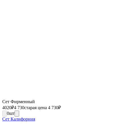
Сет Фирменный
4020
₽
4 730
старая цена 4 730
₽
0
шт
Сет Калифорния