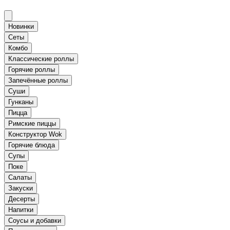
Новинки
Сеты
Комбо
Классические роллы
Горячие роллы
Запечённые роллы
Суши
Гунканы
Пицца
Римские пиццы
Конструктор Wok
Горячие блюда
Супы
Поке
Салаты
Закуски
Десерты
Напитки
Соусы и добавки