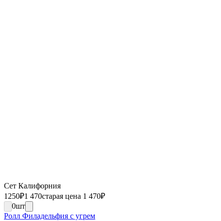
Сет Калифорния
1250
₽
1 470
старая цена 1 470
₽
0
шт
Ролл Филадельфия с угрем