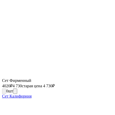
Сет Фирменный
4020
₽
4 730
старая цена 4 730
₽
0
шт
Сет Калифорния