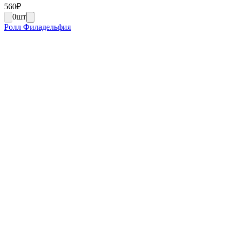
560
₽
0
шт
Ролл Филадельфия