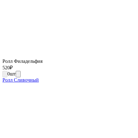
Ролл Филадельфия
520
₽
0
шт
Ролл Сливочный