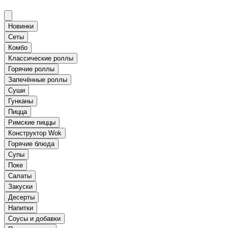
Новинки
Сеты
Комбо
Классические роллы
Горячие роллы
Запечённые роллы
Суши
Гунканы
Пицца
Римские пиццы
Конструктор Wok
Горячие блюда
Супы
Поке
Салаты
Закуски
Десерты
Напитки
Соусы и добавки