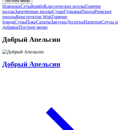
Постное меню
Новинки
Сеты
Комбо
Классические роллы
Горячие
роллы
Запечённые роллы
Суши
Гунканы
Пицца
Римские
пиццы
Конструктор Wok
Горячие
блюда
Супы
Поке
Салаты
Закуски
Десерты
Напитки
Соусы и
добавки
Постное меню
Добрый Апельсин
Добрый Апельсин