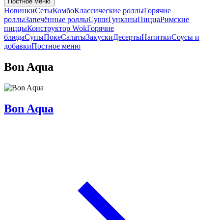
Постное меню
Новинки
Сеты
Комбо
Классические роллы
Горячие
роллы
Запечённые роллы
Суши
Гунканы
Пицца
Римские
пиццы
Конструктор Wok
Горячие
блюда
Супы
Поке
Салаты
Закуски
Десерты
Напитки
Соусы и
добавки
Постное меню
Bon Aqua
Bon Aqua