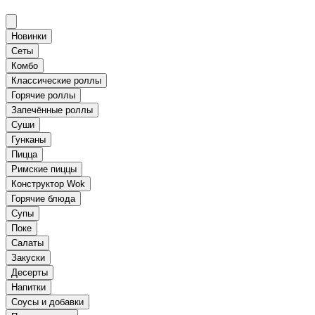
Новинки
Сеты
Комбо
Классические роллы
Горячие роллы
Запечённые роллы
Суши
Гунканы
Пицца
Римские пиццы
Конструктор Wok
Горячие блюда
Супы
Поке
Салаты
Закуски
Десерты
Напитки
Соусы и добавки