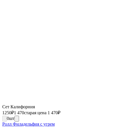
Сет Калифорния
1250
₽
1 470
старая цена 1 470
₽
0
шт
Ролл Филадельфия с угрем