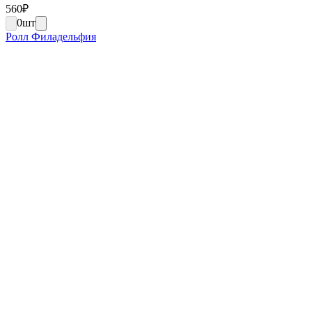
560
₽
0
шт
Ролл Филадельфия