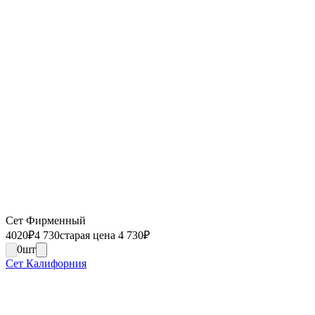
Сет Фирменный
4020
₽
4 730
старая цена 4 730
₽
0
шт
Сет Калифорния