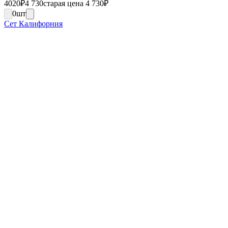
4020
₽
4 730
старая цена 4 730
₽
0
шт
Сет Калифорния