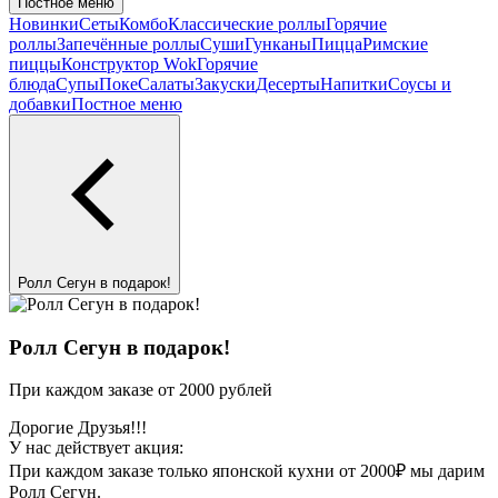
Постное меню
Новинки
Сеты
Комбо
Классические роллы
Горячие
роллы
Запечённые роллы
Суши
Гунканы
Пицца
Римские
пиццы
Конструктор Wok
Горячие
блюда
Супы
Поке
Салаты
Закуски
Десерты
Напитки
Соусы и
добавки
Постное меню
Ролл Сегун в подарок!
Ролл Сегун в подарок!
При каждом заказе от 2000 рублей
Дорогие Друзья!!!
У нас действует акция:
При каждом заказе только японской кухни от 2000₽ мы дарим
Ролл Сегун.