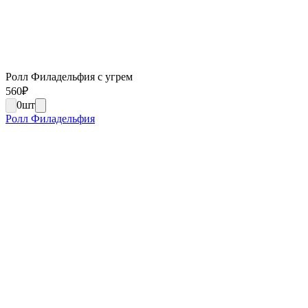
Ролл Филадельфия с угрем
560
₽
0
шт
Ролл Филадельфия