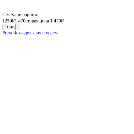
Сет Калифорния
1250
₽
1 470
старая цена 1 470
₽
0
шт
Ролл Филадельфия с угрем