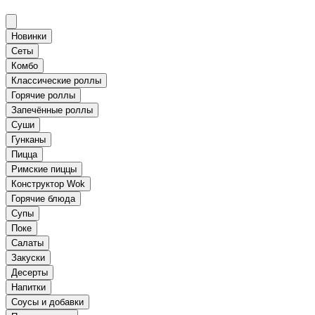
Новинки
Сеты
Комбо
Классические роллы
Горячие роллы
Запечённые роллы
Суши
Гунканы
Пицца
Римские пиццы
Конструктор Wok
Горячие блюда
Супы
Поке
Салаты
Закуски
Десерты
Напитки
Соусы и добавки